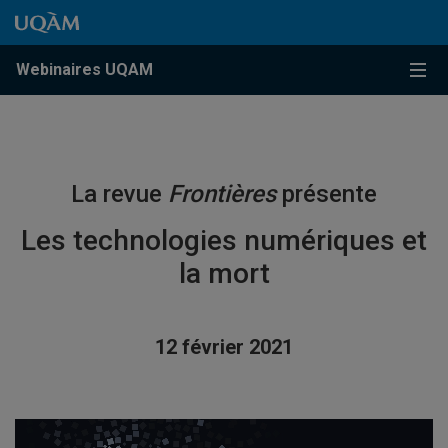
Accéder au contenu
Accéder au menu principal
Accéder à la recherche
Accéder au contenu
Accéder au menu principal
Menu
Webinaires UQAM
La revue
Frontières
présente
Les technologies numériques et
la mort
12 février 2021